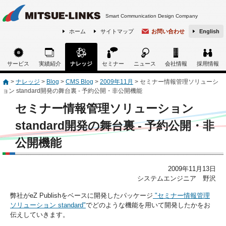
Smart Communication Design Company
ホーム
サイトマップ
お問い合わせ
English
サービス
実績紹介
ナレッジ
セミナー
ニュース
会社情報
採用情報
>
ナレッジ
>
Blog
>
CMS Blog
>
2009年11月
>
セミナー情報管理ソリューシ
ョン standard開発の舞台裏 - 予約公開・非公開機能
セミナー情報管理ソリューション
standard開発の舞台裏 - 予約公開・非
公開機能
2009年11月13日
システムエンジニア 野沢
弊社がeZ Publishをベースに開発したパッケージ
"セミナー情報管理
ソリューション standard"
でどのような機能を用いて開発したかをお
伝えしていきます。