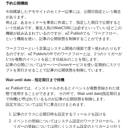
予約公開機能
今回構築したデモサイトのセミナー記事には、公開日指定という概念
があります。
例えば、あるセミナーを事前に作成して、指定した期日で公開すると
いう仕組みです。最近人気のWebCSMには必ずといっていいほどこの
機能が組み込まれているのですが、eZ Publishでも「ワークフロー」
という機能を使い、記事の公開状態を制御することができます。
ワークフローという言葉はシステム開発の場面で度々使われたりもす
るのですが、eZ Publishの中でのワークフローとは、1つのトリガーが
1つか複数のイベントを起こす仕組みのことを指します。
記事の公開についてはサーバーのcronサービスを使い定期的にスクリ
プトを実行させることで記事の公開状態を制御しています。
Wait until date - 指定期日まで待機
ez Publishでは、インストールされるとイベントが複数登録された状
態で使用することができます。 その中で、Wait until date(指定期日ま
で待機)と呼ばれているものが記事の公開状態を制御します。
設定方法については以下に要点だけまとめます。
記事のクラスに公開日時を設定するフィールドを設ける
イベントの登録についてはシステム設定のワークフローから、ト
リガーの登録については同じくシステム設定のトリガーより行う