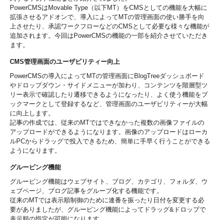
PowerCMSはMovable Type（以下MT）をCMSとしての機能を大幅に
拡張させるアドオンで、導入によってMTの管理画面の使い勝手を向
上させたり、承認ワークフローなどのCMSとして必要な様々な機能が
追加されます。今回はPowerCMSの機能の一部を紹介させていただき
ます。
CMS管理画面のユーザビリティー向上
PowerCMSの導入によってMTの管理画面にBlogTreeダッシュボード
やドロップダウン・サイドメニューが加わり、コンテンツを階層型ツ
リー表示で確認したり遷移できるようになったり、よく使う機能をブ
ックマークとして登録するなど、管理画面のユーザビリティーが大幅
に向上します。
記事の作成では、従来のMTではできなかった複数の画像ファイルの
アップロードができるようになります。画像のアップロードはローカ
ルPCからドラッグで投入できるため、簡単に手早く行うことができる
ようになります。
グルーピング機能
グルーピング機能はウェブサイト、ブログ、カテゴリ、フォルダ、ウ
ェブページ、ブログ記事をグループ化する機能です。
従来のMTでは表示順制御のために連番を振ったり日付を変更する必
要がありましたが、グルーピング機能によってドラッグ&ドロップで
表示順の指定が可能になります。