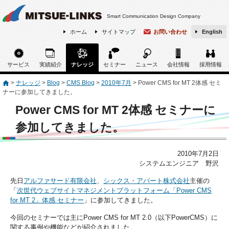
Smart Communication Design Company
ホーム
サイトマップ
お問い合わせ
English
サービス
実績紹介
ナレッジ
セミナー
ニュース
会社情報
採用情報
>
ナレッジ
>
Blog
>
CMS Blog
>
2010年7月
>
Power CMS for MT 2体感 セミ
ナーに参加してきました。
Power CMS for MT 2体感 セミナーに
参加してきました。
2010年7月2日
システムエンジニア 野沢
先日
アルファサード有限会社
、
シックス・アパート株式会社
主催の
「
次世代ウェブサイトマネジメントプラットフォーム「Power CMS
for MT 2」体感 セミナー
」に参加してきました。
今回のセミナーでは主にPower CMS for MT 2.0（以下PowerCMS）に
関する事例や機能などが紹介されました。