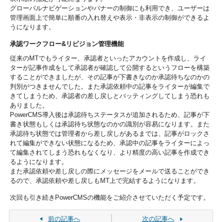
グローバルナビゲーションやバナーの制御にも利用でき、ユーザーは
管理画面上で簡単に順番の入れ替えや表示・非表示の制御ができるよ
うになります。
承認ワークフロー&リビジョン管理機能
従来のMTでもライター、承認者といったアカウントを作成し、ライ
ターが記事作成をして承認者が確認して公開するというフローを構築
することができましたが、その記事が下書きなのか承認待ちなのかの
判別がつきませんでした。また承認依頼中の記事をライターが編集で
きてしまうため、承認者の差し戻しとバッティングしてしまう恐れも
ありました。
PowerCMS導入後は承認待ちステータスが追加されるため、記事が下
書き状態もしくは承認待ち状態なのかの識別が容易になります。また
承認待ち状態では管理者から差し戻しがあるまでは、記事がロックさ
れて編集ができない状態になるため、承認中の記事をライターによっ
て編集されてしまう恐れもなくなり、より精度の高い記事を作成でき
るようになります。
また承認依頼や差し戻しの際にメッセージをメールで送ることができ
るので、承認依頼や差し戻しもMT上で完結するようになります。
次回も引き続きPowerCMSの機能をご紹介させていただく予定です。
前の記事へ
次の記事へ