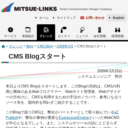
Smart Communication Design Company
ホーム
サイトマップ
お問い合わせ
English
サービス
実績紹介
ナレッジ
セミナー
ニュース
会社情報
採用情報
>
ナレッジ
>
Blog
>
CMS Blog
>
2009年3月
>
CMS Blogスタート
CMS Blogスタート
2009年3月25日
システムエンジニア 野沢
本日よりCMS Blogをスタートします。このBlogの目的は、CMSの利
用に興味のあるWebプログラマー、Webサイト管理者、Webデザイナ
ーの方向けに、CMSを利用するための手法やノウハウ、参考になるリ
ソース等を、国内外を問わずご紹介することです。
このBlogで扱うCMSは、弊社がパートナーとして取り組んでいる
eZ
Publish
や、弊社の事例が豊富な
ExpressionEngine
といったWebCMS
が中心となるでしょう。また、システムやツールの話にとどまらず、