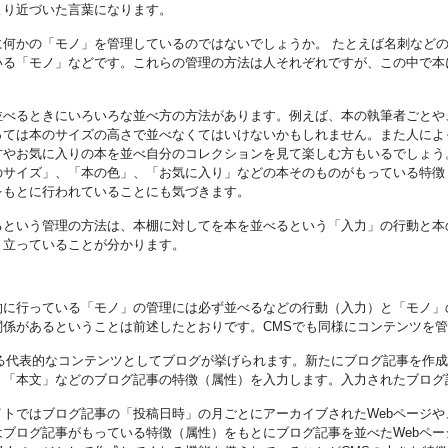
より近づいた言葉になります。
何かの「モノ」を管理しているのではないでしょうか。 たとえば名刺などの
いる「モノ」などです。これらの管理の方法は人それぞれですが、この中で本
並べるときにいろいろな並べ方の方法があります。例えば、本の執筆者ごとや
っては本のサイズの高さで並べなくてはいけないかもしれません。また人によ
方やお気に入りの本を並べ自分のコレクションを見て楽しむ方もいるでしょう
のサイズ」、「本の色」、「お気に入り」などの本そのものがもっている特徴
をもとに行われていることにも気づきます。
るという管理の方法は、本棚に対してを本を並べるという「入力」の行動と本
り立っていることが分かります。
的に行っている「モノ」の管理には必ず並べるなどの行動（入力）と「モノ」
関係があるということは前述したとおりです。CMSでも同様にコンテンツを
れる代表的なコンテンツとしてブログが挙げられます。新たにブログ記事を作成
、「本文」などのブログ記事の特徴（属性）を入力します。入力されたブログ記
イトではブログ記事の「投稿日時」の月ごとにアーカイブされたWebページ
はブログ記事がもっている特徴（属性）をもとにブログ記事を並べたWebペ