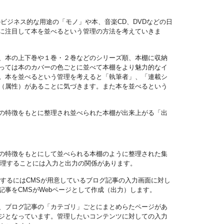
ビジネス的な用途の「モノ」や本、音楽CD、DVDなどの日
に注目して本を並べるという管理の方法を考えていきま
、本の上下巻や１巻・２巻などのシリーズ順、本棚に収納
っては本のカバーの色ごとに並べて本棚をより魅力的なイ
。本を並べるという管理を考えると「執筆者」、「連載シ
（属性）があることに気づきます。また本を並べるという
の特徴をもとに整理され並べられた本棚が出来上がる「出
の特徴をもとにして並べられる本棚のように整理された集
管理することには入力と出力の関係があります。
するにはCMSが用意しているブログ記事の入力画面に対し
事をCMSがWebページとして作成（出力）します。
や、ブログ記事の「カテゴリ」ごとにまとめらたページがあ
ージとなっています。管理したいコンテンツに対しての入力