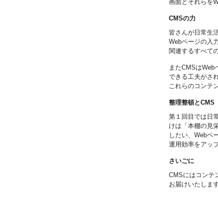
画面とそれらをW
CMSの力
皆さんが日常生活
Webページの入
関連するすべて
またCMSはWe
できる工夫がさ
これらのコンテン
整理整頓とCMS
第１回目では日
けは「本棚の見
したい、Web
運用効率をアッ
さいごに
CMSにはコン
お届けいたしま