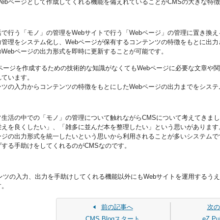
ebページとして作成してくれる機能を備えれていることがCMSの大きな特
で行う「モノ」の管理をWebサイトで行う「Webページ」の管理に置き換
力管理をシステム化し、Webページが保有するコンテンツの特徴をもとに出力
のWebページの出力形式を即時に更新することが可能です。
bページを作成するための技術的な知識がなくてもWebページに必要な文章や
れています。
ツの入力からコンテンツの特徴をもとにしたWebページの出力までをシステ
常生活の中での「モノ」の管理について触れながらCMSについて考えてきま
栄えを良くしたい」、「雑多に並んだ本を整理したい」という思いがあります。
ページの出力形式を統一したいという思いから利用されることが多いシステムで
プする手助けをしてくれるのがCMSなのです。
テンツの入力、出力を手助けしてくれる機能以外にもWebサイトを運用するう
す。
前の記事へ
次の
CMS Blogスタート
eZ P