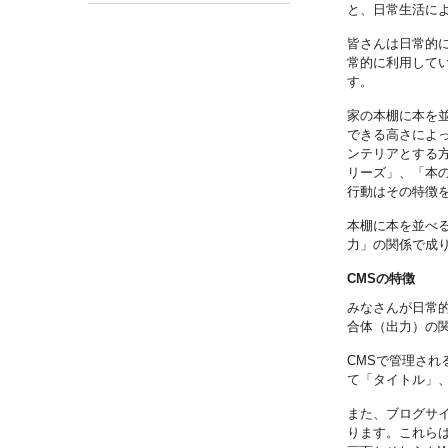
と、日常生活に
皆さんは日常的に
常的に利用して
す。
家の本棚に本を
できる高さによ
ンテリアとする
リーズ」、「本
行動はその特徴
本棚に本を並べ
力」の関係で成
CMSの特徴
みなさんが日常
合体（出力）の
CMSで管理さ
て「タイトル」
また、ブログサ
ります。これら