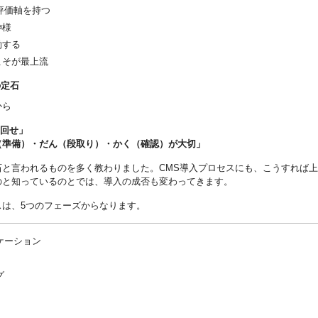
評価軸を持つ
神様
働する
こそが最上流
の定石
から
回せ」
（準備）・だん（段取り）・かく（確認）が大切」
石と言われるものを多く教わりました。CMS導入プロセスにも、こうすれば
のと知っているのとでは、導入の成否も変わってきます。
スは、5つのフェーズからなります。
ケーション
グ