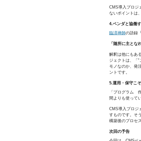
CMS導入プロ
ないポイントは
4.ベンダと協働
臨済禅師
の語録
「随所に主とな
解釈は他にもあ
ジェクトは、「"
モノなのか、発
ントです。
5.運用・保守こ
「プログラム 作
間よりも使って
CMS導入プロ
すものです。そ
構築後のプロセ
次回の予告
今回は、CMS