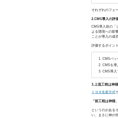
それぞれのフェ
2.CMS導入の評
CMS導入前の
よる環境への影
ことが導入の成
評価するポイン
CMSパ
CMSを
CMS導
3.上流工程は神
トヨタ生産方式
「前工程は神様
というのがある
い、まさに神の