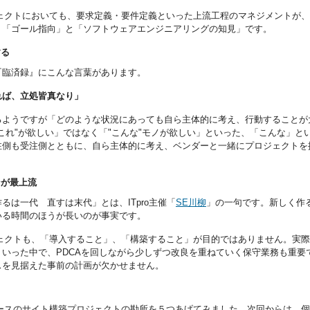
ジェクトにおいても、要求定義・要件定義といった上流工程のマネジメントが
、「ゴール指向」と「ソフトウェアエンジニアリングの知見」です。
する
『臨済録』にこんな言葉があります。
れば、立処皆真なり」
るようですが「どのような状況にあっても自ら主体的に考え、行動することが
これ"が欲しい」ではなく「"こんな"モノが欲しい」といった、「こんな」
注側も受注側とともに、自ら主体的に考え、ベンダーと一緒にプロジェクトを
そが最上流
るは一代 直すは末代」とは、ITpro主催「
SE川柳
」の一句です。新しく作
いる時間のほうが長いのが事実です。
ジェクトも、「導入すること」、「構築すること」が目的ではありません。実
ういった中で、PDCAを回しながら少しずつ改良を重ねていく保守業務も重
スを見据えた事前の計画が欠かせません。
ベースのサイト構築プロジェクトの勘所を５つあげてみました。次回からは、