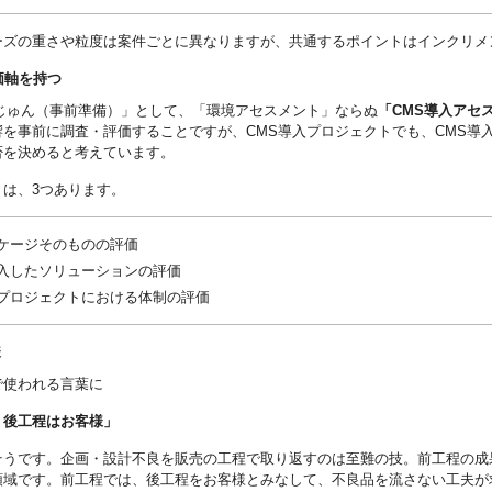
ーズの重さや粒度は案件ごとに異なりますが、共通するポイントはインクリメ
価軸を持つ
「じゅん（事前準備）」として、「環境アセスメント」ならぬ
「CMS導入アセ
響を事前に調査・評価することですが、CMS導入プロジェクトでも、CMS導
否を決めると考えています。
トは、3つあります。
ッケージそのものの評価
導入したソリューションの評価
入プロジェクトにおける体制の評価
様
で使われる言葉に
、後工程はお客様」
そうです。企画・設計不良を販売の工程で取り返すのは至難の技。前工程の成
領域です。前工程では、後工程をお客様とみなして、不良品を流さない工夫が