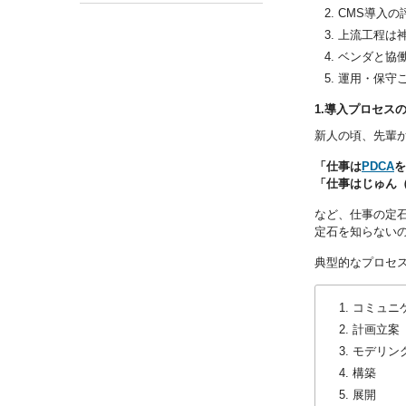
CMS導入の
上流工程は
ベンダと協
運用・保守
1.導入プロセス
新人の頃、先輩
「仕事は
PDCA
を
「仕事はじゅん
など、仕事の定
定石を知らない
典型的なプロセ
コミュニ
計画立案
モデリン
構築
展開