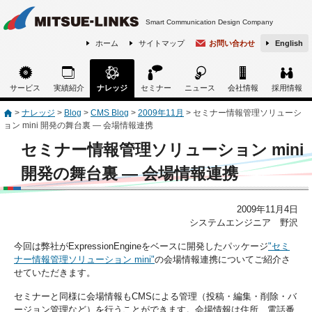
Smart Communication Design Company
ホーム
サイトマップ
お問い合わせ
English
サービス
実績紹介
ナレッジ
セミナー
ニュース
会社情報
採用情報
>
ナレッジ
>
Blog
>
CMS Blog
>
2009年11月
>
セミナー情報管理ソリューシ
ョン mini 開発の舞台裏 ― 会場情報連携
セミナー情報管理ソリューション mini
開発の舞台裏 ― 会場情報連携
2009年11月4日
システムエンジニア 野沢
今回は弊社がExpressionEngineをベースに開発したパッケージ
"セミ
ナー情報管理ソリューション mini"
の会場情報連携についてご紹介さ
せていただきます。
セミナーと同様に会場情報もCMSによる管理（投稿・編集・削除・バ
ージョン管理など）を行うことができます。会場情報は住所、電話番