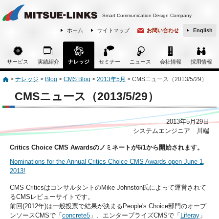
Smart Communication Design Company
ホーム
サイトマップ
お問い合わせ
English
サービス
実績紹介
ナレッジ
セミナー
ニュース
会社情報
採用情報
>
ナレッジ
>
Blog
>
CMS Blog
>
2013年5月
>
CMSニュース（2013/5/29）
CMSニュース（2013/5/29）
2013年5月29日
システムエンジニア 川端
Critics Choice CMS Awardsのノミネートが6/1から開始されます。
Nominations for the Annual Critics Choice CMS Awards open June 1,
2013!
CMS CriticsはコンサルタントのMike Johnston氏によって運営されて
るCMSレビューサイトです。
前回(2012年)は一般投票で結果が決まるPeople's Choice部門のオープ
ンソースCMSで「
concrete5
」、エンタープライズCMSで「
Liferay
」