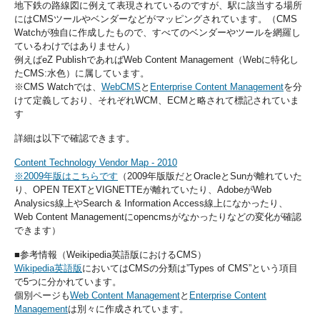
地下鉄の路線図に例えて表現されているのですが、駅に該当する場所
にはCMSツールやベンダーなどがマッピングされています。（CMS
Watchが独自に作成したもので、すべてのベンダーやツールを網羅し
ているわけではありません）
例えばeZ PublishであればWeb Content Management（Webに特化し
たCMS:水色）に属しています。
※CMS Watchでは、
WebCMS
と
Enterprise Content Management
を分
けて定義しており、それぞれWCM、ECMと略されて標記されていま
す
詳細は以下で確認できます。
Content Technology Vendor Map - 2010
※2009年版はこちらです
（2009年版版だとOracleとSunが離れていた
り、OPEN TEXTとVIGNETTEが離れていたり、AdobeがWeb
Analysics線上やSearch & Information Access線上になかったり、
Web Content Managementにopencmsがなかったりなどの変化が確認
できます）
■参考情報（Weikipedia英語版におけるCMS）
Wikipedia英語版
においてはCMSの分類は”Types of CMS”という項目
で5つに分かれています。
個別ページも
Web Content Management
と
Enterprise Content
Management
は別々に作成されています。