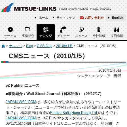
Smart Communication Design Company
ホーム
サイトマップ
お問い合わせ
English
サービス
実績紹介
ナレッジ
セミナー
ニュース
会社情報
採用情報
>
ナレッジ
>
Blog
>
CMS Blog
>
2010年1月
>
CMSニュース（2010/1/5）
CMSニュース（2010/1/5）
2010年1月5日
システムエンジニア 野沢
eZ Publishニュース
■事例紹介：Wall Street Journal（日本語版）（09/12/17）
JAPAN.WSJ.COM
は、多くの方がご存知であろうウォール・ストリー
ト・ジャーナル（ニューヨークで発行されている経済新聞）の日本語
版です。構築担当は香港の
EmblocSoft (Hong Kong) Ltd.
のようです。
JAPAN.WSJ.COM
は、eZ Publishをカスタマイズして導入し、
09/12/15に公開（日本語サイトはリニューアルではなく、初公開）さ