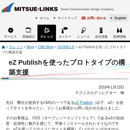
Smart Communication Design Company
ホーム
サイトマップ
お問い合わせ
English
サービス
実績紹介
ナレッジ
セミナー
ニュース
会社情報
採用情報
>
ナレッジ
>
Blog
>
CMS Blog
>
2010年1月
>
eZ Publishを使ったプロトタイ
プの構築支援
eZ Publishを使ったプロトタイプの構
築支援
2010年1月13日
テクニカルディレクター 棟
先日、弊社が提供するCMSの一つである
eZ Publish
（以下、eZ）を使
ってサイトを作りたい、というお客様から問い合わせがありました。
そのお客様は、OSS（オープンソースソフトウェア）であるeZの自由
度・拡張性に魅力を感じて、早速インストールされたそうなのです
が、eZを使ってどのようにサイトを構築していけばいいのかわから