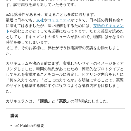
ず、試行錯誤を繰り返していたそうです。
eZは拡張性がある分、覚えることも多岐に渡ります。
最近は日本でも、
支社
や
コミュニティ
ができて、日本語の資料も徐々
に増えてはきましたが、深い理解をするためには、
英語のドキュメン
ト
を読むことがどうしても必要になってきます。たとえ英語が読めた
としても、ドキュメントのボリュームが多いので、理解にはかなりの
時間を要してしまいます。
そこで、そのお客様に、弊社が行う技術講習の受講をお勧めしまし
た。
カリキュラムを決める前にまず、実現したいサイトのイメージをヒア
リングしました。時間の制約があったため、簡易的なプロトタイプと
してそれを実現することをゴールに設定し、ヒアリング内容をもとに
「何を入力するか」「どこに出力するか」を明確にすることで、実際
のサイトを構築する際にすぐに役立つような講義内容を目指しまし
た。
カリキュラムは、
「講義」
と
「実践」
の2部構成にしました。
講習
eZ Publishの概要